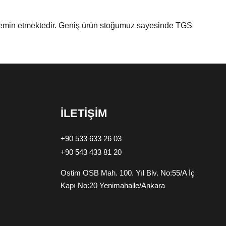
e temin etmektedir. Geniş ürün stoğumuz sayesinde TGS
İLETİŞİM
+90 533 633 26 03
+90 543 433 81 20
Ostim OSB Mah. 100. Yıl Blv. No:55/A İç
Kapı No:20 Yenimahalle/Ankara