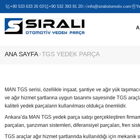
+90 533 633 26 03
+90 532 393 81 20
info@siraliotomotiv.com
Y
A
ANA SAYFA
TGS YEDEK PARÇA
MAN TGS serisi, özellikle inşaat, şantiye ve ağır yük taşımacı
ve ağır hizmet şartlarına uygun tasarımı sayesinde TGS araçlar
kaliteli yedek parçaların kullanılması oldukça önemlidir.
Ankara’da MAN TGS yedek parça satışı gerçekleştiren firmamı
parçaları, şanzıman sistemleri, diferansiyel parçaları, fren si
TGS araçlar ağır hizmet şartlarında kullanıldığı için mekanik