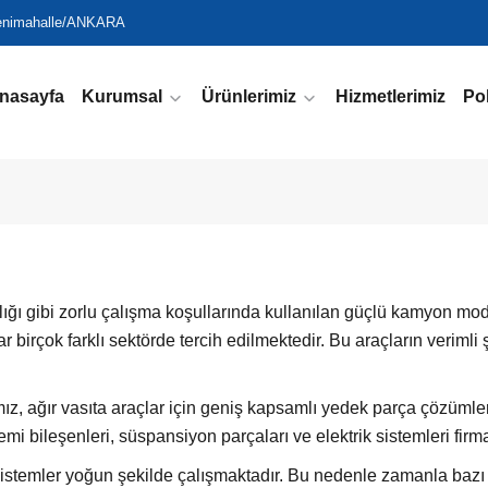
enimahalle/ANKARA
nasayfa
Kurumsal
Ürünlerimiz
Hizmetlerimiz
Pol
lığı gibi zorlu çalışma koşullarında kullanılan güçlü kamyon mode
 birçok farklı sektörde tercih edilmektedir. Bu araçların verimli
z, ağır vasıta araçlar için geniş kapsamlı yedek parça çözüml
stemi bileşenleri, süspansiyon parçaları ve elektrik sistemleri fi
 sistemler yoğun şekilde çalışmaktadır. Bu nedenle zamanla bazı