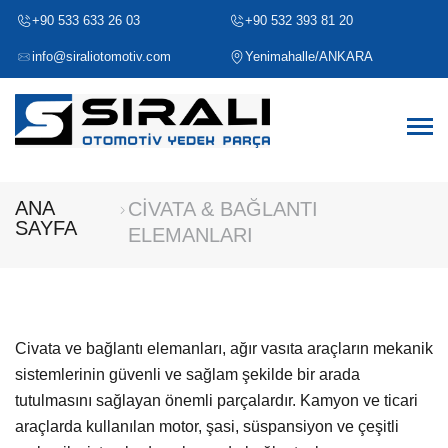
+90 533 633 26 03
+90 532 393 81 20
info@siraliotomotiv.com
Yenimahalle/ANKARA
ANA
CİVATA & BAĞLANTI
SAYFA
ELEMANLARI
Civata ve bağlantı elemanları, ağır vasıta araçların mekanik
sistemlerinin güvenli ve sağlam şekilde bir arada
tutulmasını sağlayan önemli parçalardır. Kamyon ve ticari
araçlarda kullanılan motor, şasi, süspansiyon ve çeşitli